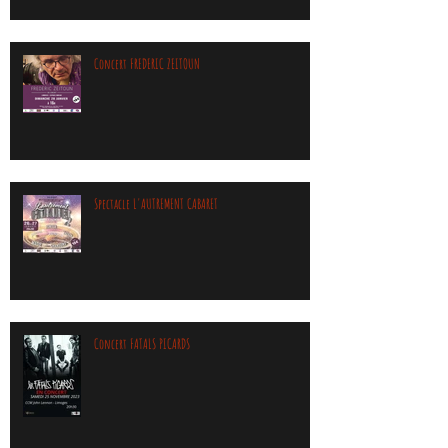
Concert FREDERIC ZEITOUN
Spectacle L'AUTREMENT CABARET
Concert FATALS PICARDS