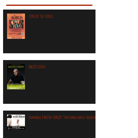
CONCERT THE KORGIS
MAGYD CHERFI
Hommage à MICHEL BERGER "Ton piano danse toujours"