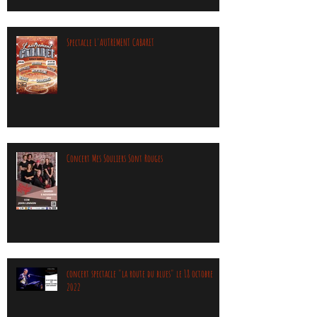
Spectacle L'AUTREMENT CABARET
Concert Mes Souliers Sont Rouges
concert spectacle "la route du blues" le 18 octobre
2022