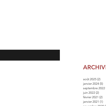
ARCHIV
août 2025
(2)
2 po
janvier 2024
(5)
5 
septembre 2022
juin 2022
(2)
2 pos
février 2021
(2)
2 
janvier 2021
(1)
1 