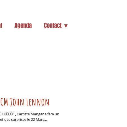
t
Agenda
Contact ▼
CCM John Lennon
ËKKËLÔ" , L'artiste Mangane fera un
t des surprises le 22 Mars...