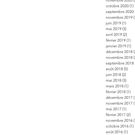
novembre 2020
(
octobre 2020
(1)
septembre 2020
novembre 2019
(
juin 2019
(1)
1 pos
mai 2019
(3)
3 po
avril 2019
(2)
2 po
février 2019
(1)
1 
janvier 2019
(1)
1 
décembre 2018
(
novembre 2018
(
septembre 2018
août 2018
(5)
5 po
juin 2018
(2)
2 pos
mai 2018
(3)
3 po
mars 2018
(1)
1 p
février 2018
(1)
1 
décembre 2017
(
novembre 2017
(
mai 2017
(1)
1 po
février 2017
(2)
2 
novembre 2016
(
octobre 2016
(1)
août 2016
(1)
1 po