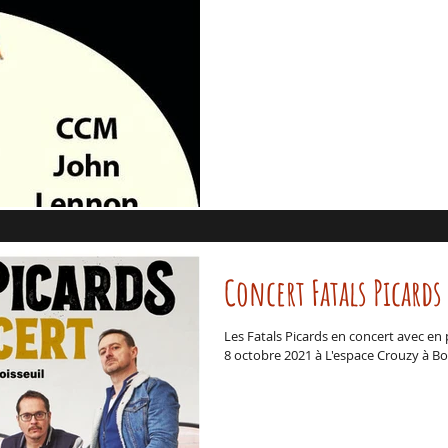
Concert Fatals Picards
Les Fatals Picards en concert avec en
8 octobre 2021 à L'espace Crouzy à Bo