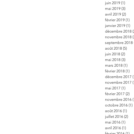
juin 2019
(1)
1 pos
mai 2019
(3)
3 po
avril 2019
(2)
2 po
février 2019
(1)
1 
janvier 2019
(1)
1 
décembre 2018
(
novembre 2018
(
septembre 2018
août 2018
(5)
5 po
juin 2018
(2)
2 pos
mai 2018
(3)
3 po
mars 2018
(1)
1 p
février 2018
(1)
1 
décembre 2017
(
novembre 2017
(
mai 2017
(1)
1 po
février 2017
(2)
2 
novembre 2016
(
octobre 2016
(1)
août 2016
(1)
1 po
juillet 2016
(2)
2 p
mai 2016
(1)
1 po
avril 2016
(1)
1 po
février 2016
(1)
1 