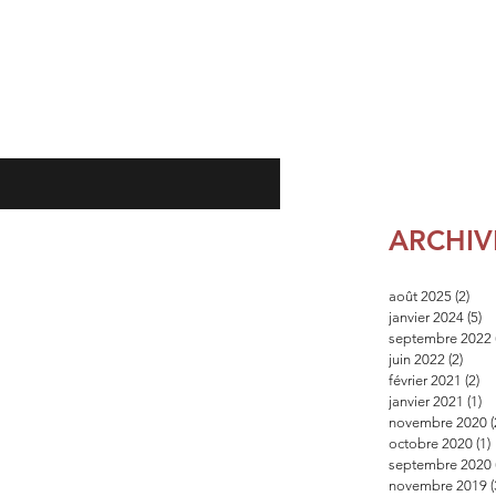
ARCHIV
août 2025
(2)
2 po
janvier 2024
(5)
5 
septembre 2022
juin 2022
(2)
2 pos
février 2021
(2)
2 
janvier 2021
(1)
1 
novembre 2020
(
octobre 2020
(1)
septembre 2020
novembre 2019
(