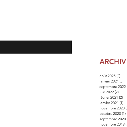
ARCHIV
août 2025
(2)
2 po
janvier 2024
(5)
5 
septembre 2022
juin 2022
(2)
2 pos
février 2021
(2)
2 
janvier 2021
(1)
1 
novembre 2020
(
octobre 2020
(1)
septembre 2020
novembre 2019
(