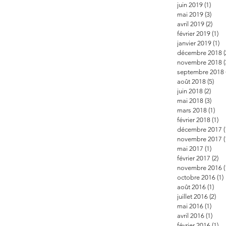
juin 2019
(1)
1 pos
mai 2019
(3)
3 po
avril 2019
(2)
2 po
février 2019
(1)
1 
janvier 2019
(1)
1 
décembre 2018
(
novembre 2018
(
septembre 2018
août 2018
(5)
5 po
juin 2018
(2)
2 pos
mai 2018
(3)
3 po
mars 2018
(1)
1 p
février 2018
(1)
1 
décembre 2017
(
novembre 2017
(
mai 2017
(1)
1 po
février 2017
(2)
2 
novembre 2016
(
octobre 2016
(1)
août 2016
(1)
1 po
juillet 2016
(2)
2 p
mai 2016
(1)
1 po
avril 2016
(1)
1 po
février 2016
(1)
1 