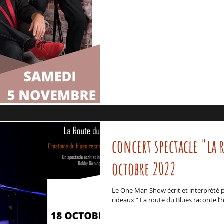
concert spectacle "la 
octobre 2022
Le One Man Show écrit et interprété p
rideaux ” La route du Blues raconte l’hi