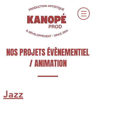
NOS PROJETS ÉVÈNEMENTIEL
/ ANIMATION
Jazz
SWINGARDEN
GAEL ROUILHAC
(Swing-
(Jazz
Jazz)
Manouche)