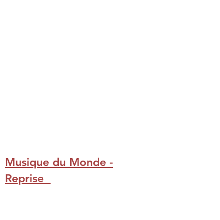
WHAT THE FUNK !
DEKAFUNK
reprises
Funk
Funk
-
Disco
Musique du Monde -
Reprise
TEO
ORCHESTRE ALOHA