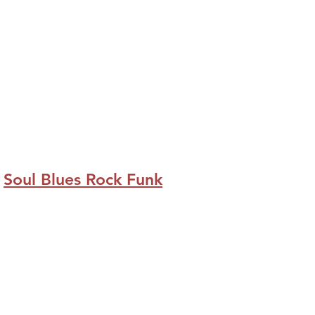
Rumba
flamenca
Chanson)
Soul Blues Rock Funk
BOBBY DIRNINGER
LAKOTA WAY
(Blues
(Garage
Folk)
Rock
N
Roll
R&B