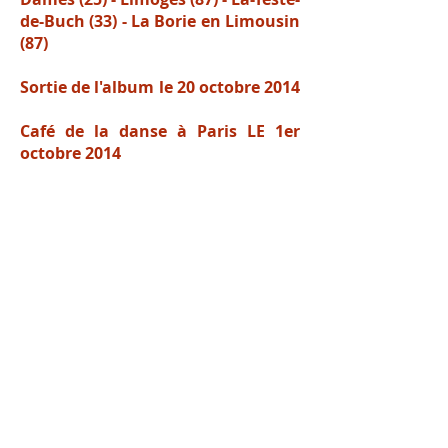
de-Buch (33) -
La Borie en Limousin
(87)
Sortie de l'album le 20 octobre 2014
Café de la danse à Paris LE 1er
octobre 2014
LE DESCRIPTIF DU PROJET :
"Depuis longtemps nous voulions
dépouiller Léonard de ses synthés et
entendre de vraies cordes sur « Take
this Waltz ». Nous avons eu envie de
réarranger l’album en intégral, de lui
offrir un écrin acoustique, de le
jouer sur scène accompagné d’un
quatuor à cordes, et ainsi proposer
une version « naked » (dénudée en
français) de
I’m Your Man
.
David Demange, directeur du