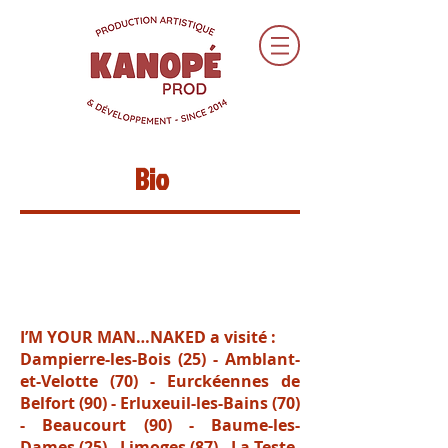
Bio
Yules – I’m Your Man…
Naked
I’M YOUR MAN…NAKED a visité :
Dampierre-les-Bois (25) - Amblant-
et-Velotte (70) - Eurckéennes de
Belfort (90) - Erluxeuil-les-Bains (70)
- Beaucourt (90) - Baume-les-
Dames (25) - Limoges (87) - La-Teste-