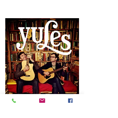
Technique : Bertrand Charret -
bertrand.charret@wanadoo.fr
/
06 62 22
18 49