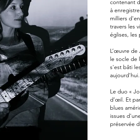
contenant d
à enregistre
milliers d'e
travers les 
églises, les
L’œuvre de 
le socle de 
s'est bâti le
aujourd'hui.
Le duo « Joh
d’œil. Et pa
blues améric
issues d'une
préservée d