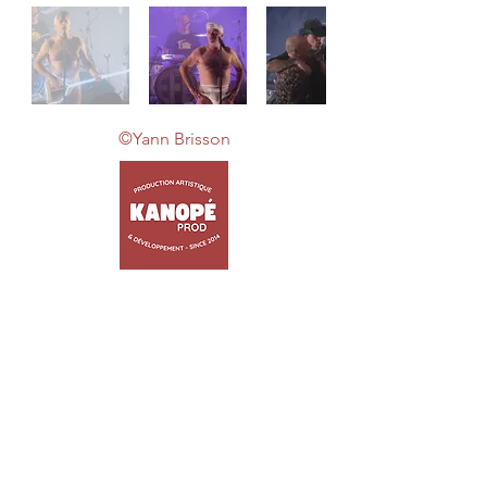
©Yann Brisson
ACCUEIL
ARTISTES
TRIBUTES
JEUNE PUBLIC
EVENEMENTIEL