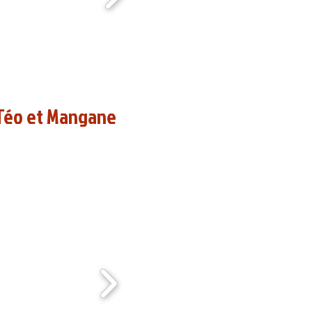
© Dominique Filippi
 Téo et Mangane
chechouard, 23 avril