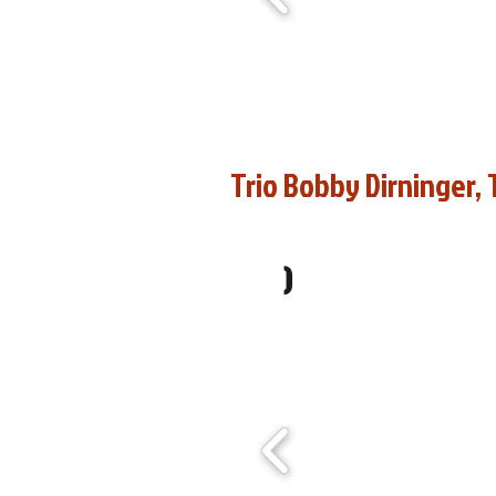
© Ali Amara / © Marie Robin
Trio Bobby Dirninger,
(Culture au Grand Jour, Ro
)
2015)