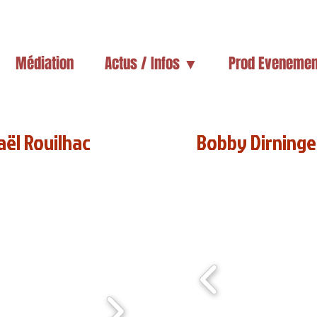
Médiation
Actus / Infos ▼
Prod Evenemen
aël Rouilhac
Bobby Dirninge
 novembre 2015)
(Genouillé, Nuits 