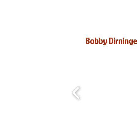
© Marie Robin
Bobby Dirninge
© Christophe Péan