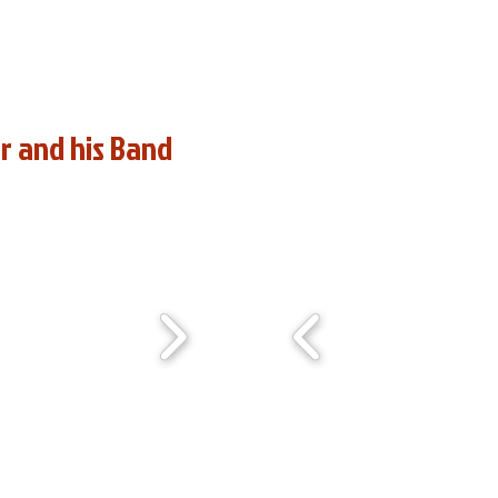
r and his Band
(Montreux Jazz Festival, 15 juill
© VertOlive photographie