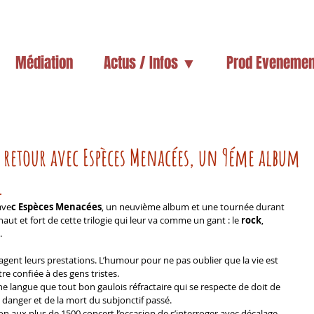
Médiation
Actus / Infos ▼
Prod Evenemen
de retour avec Espèces Menacées, un 9éme album
1
ave
c Espèces Menacées
, un neuvième album et une tournée durant 
aut et fort de cette trilogie qui leur va comme un gant : le 
rock
, 
.
agent leurs prestations. L’humour pour ne pas oublier que la vie est 
re confiée à des gens tristes.
 langue que tout bon gaulois réfractaire qui se respecte de doit de 
danger et de la mort du subjonctif passé.
n aux plus de 1500 concert l’occasion de s’interroger avec décalage 