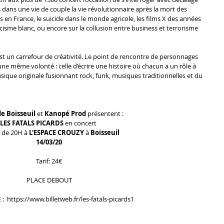
s dans une vie de couple la vie révolutionnaire après la mort des 
 en France, le suicide dans le monde agricole, les films X des années 
cisme blanc, ou encore sur la collusion entre business et terrorisme 
est un carrefour de créativité. Le point de rencontre de personnages 
ne même volonté : celle d’écrire une histoire où chacun a un rôle à 
usique originale fusionnant rock, funk, musiques traditionnelles et du 
e Boisseuil 
et
 Kanopé Prod
 présentent :
LES FATALS PICARDS 
en concert 
r de 20H à 
L'ESPACE CROUZY
 à
 Boisseuil
14/03/20
Tarif: 24€
​​​​​​​PLACE DEBOUT
:  https://www.billetweb.fr/les-fatals-picards1