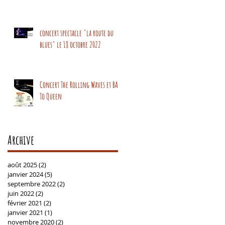
concert spectacle "la route du
blues" le 18 octobre 2022
Concert The Rolling Waves et BAck
To Queen
Archive
août 2025
(2)
2 posts
janvier 2024
(5)
5 posts
septembre 2022
(2)
2 posts
juin 2022
(2)
2 posts
février 2021
(2)
2 posts
janvier 2021
(1)
1 post
novembre 2020
(2)
2 posts