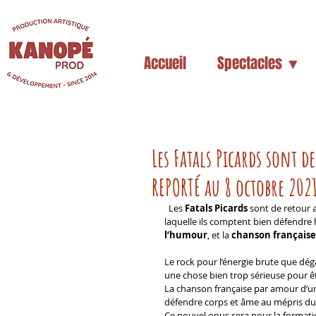
Accueil
Spectacles ▼
Les Fatals Picards sont 
REPORTÉ au 8 octobre 202
  Les
 Fatals Picards
 sont de retour 
laquelle ils comptent bien défendre h
l’humour
, et la 
chanson française
Le rock pour l’énergie brute que dég
une chose bien trop sérieuse pour êt
La chanson française par amour d’une
défendre corps et âme au mépris du 
Ce nouvel opus sera pour la formatio