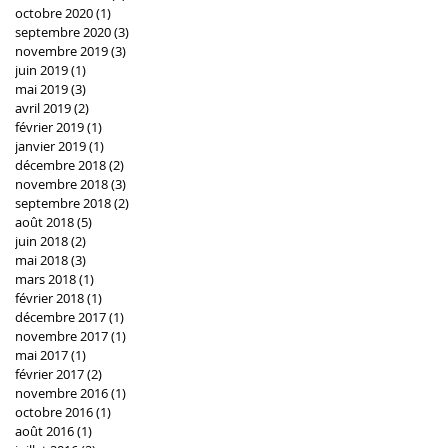
octobre 2020
(1)
1 post
septembre 2020
(3)
3 posts
novembre 2019
(3)
3 posts
juin 2019
(1)
1 post
mai 2019
(3)
3 posts
avril 2019
(2)
2 posts
février 2019
(1)
1 post
janvier 2019
(1)
1 post
décembre 2018
(2)
2 posts
novembre 2018
(3)
3 posts
septembre 2018
(2)
2 posts
août 2018
(5)
5 posts
juin 2018
(2)
2 posts
mai 2018
(3)
3 posts
mars 2018
(1)
1 post
février 2018
(1)
1 post
décembre 2017
(1)
1 post
novembre 2017
(1)
1 post
mai 2017
(1)
1 post
février 2017
(2)
2 posts
novembre 2016
(1)
1 post
octobre 2016
(1)
1 post
août 2016
(1)
1 post