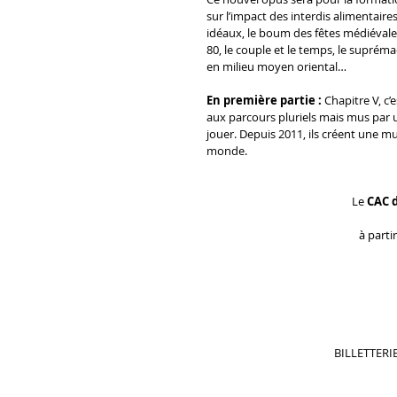
sur l’impact des interdis alimentaire
idéaux, le boum des fêtes médiévales
80, le couple et le temps, le supréma
en milieu moyen oriental…
En première partie : 
Chapitre V, c’
aux parcours pluriels mais mus par u
jouer. Depuis 2011, ils créent une m
monde.
Le 
CAC d
à parti
BILLETTERIE 