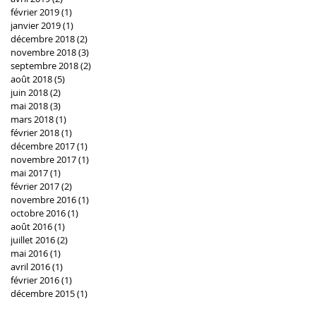
février 2019
(1)
1 post
janvier 2019
(1)
1 post
décembre 2018
(2)
2 posts
novembre 2018
(3)
3 posts
septembre 2018
(2)
2 posts
août 2018
(5)
5 posts
juin 2018
(2)
2 posts
mai 2018
(3)
3 posts
mars 2018
(1)
1 post
février 2018
(1)
1 post
décembre 2017
(1)
1 post
novembre 2017
(1)
1 post
mai 2017
(1)
1 post
février 2017
(2)
2 posts
novembre 2016
(1)
1 post
octobre 2016
(1)
1 post
août 2016
(1)
1 post
juillet 2016
(2)
2 posts
mai 2016
(1)
1 post
avril 2016
(1)
1 post
février 2016
(1)
1 post
décembre 2015
(1)
1 post