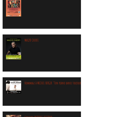
MAGYD CHERFI
Hommage à MICHEL BERGER "Ton piano danse toujours"