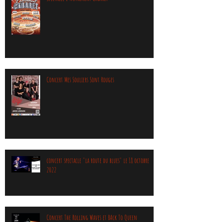
Concert Mes Souliers Sont Rouges
concert spectacle "la route du blues" le 18 octobre
2022
Concert The Rolling Waves et BAck To Queen